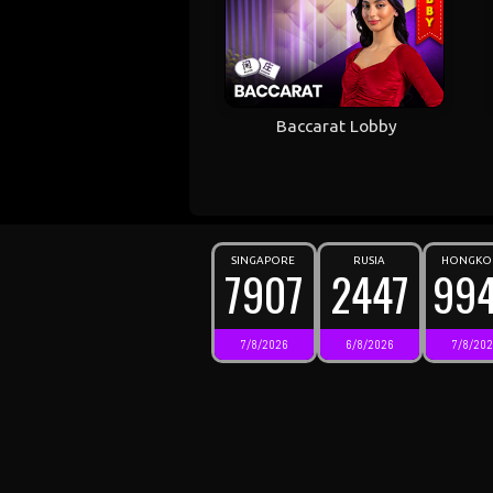
Baccarat Lobby
SINGAPORE
RUSIA
HONGKO
7907
2447
99
7/8/2026
6/8/2026
7/8/20