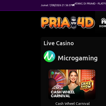
SELAMAT DATANG DI PRIA4D - PLATFOM SLO
Jumat 7/08/2026 21:56:09
HOM
Live Casino
Microgaming
Cash Wheel Carnival