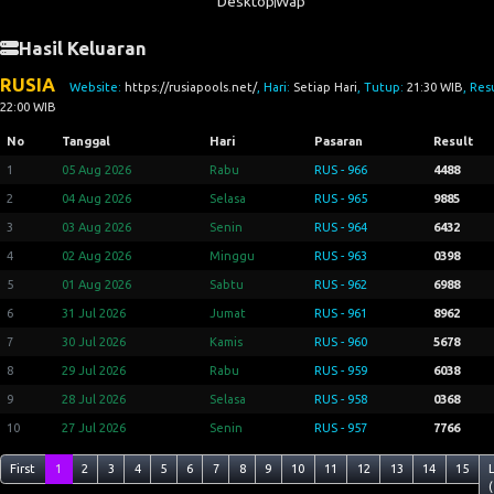
Desktop
Wap
Hasil Keluaran
RUSIA
Website:
https://rusiapools.net/
, Hari:
Setiap Hari
, Tutup:
21:30 WIB
, Res
22:00 WIB
No
Tanggal
Hari
Pasaran
Result
1
05 Aug 2026
Rabu
RUS - 966
4488
2
04 Aug 2026
Selasa
RUS - 965
9885
3
03 Aug 2026
Senin
RUS - 964
6432
4
02 Aug 2026
Minggu
RUS - 963
0398
5
01 Aug 2026
Sabtu
RUS - 962
6988
6
31 Jul 2026
Jumat
RUS - 961
8962
7
30 Jul 2026
Kamis
RUS - 960
5678
8
29 Jul 2026
Rabu
RUS - 959
6038
9
28 Jul 2026
Selasa
RUS - 958
0368
10
27 Jul 2026
Senin
RUS - 957
7766
First
1
2
3
4
5
6
7
8
9
10
11
12
13
14
15
(