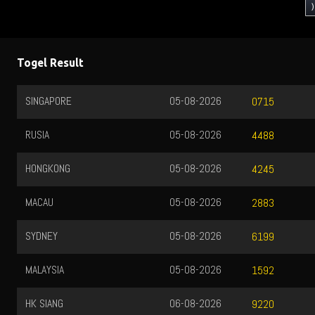
)
Togel Result
SINGAPORE
05-08-2026
0715
RUSIA
05-08-2026
4488
HONGKONG
05-08-2026
4245
MACAU
05-08-2026
2883
SYDNEY
05-08-2026
6199
MALAYSIA
05-08-2026
1592
HK SIANG
06-08-2026
9220