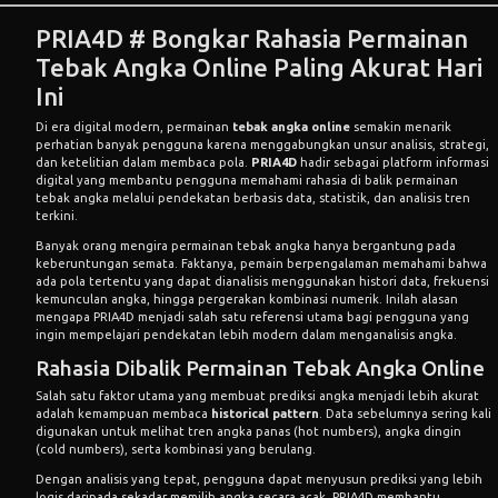
PRIA4D # Bongkar Rahasia Permainan
Tebak Angka Online Paling Akurat Hari
Ini
Di era digital modern, permainan
tebak angka online
semakin menarik
perhatian banyak pengguna karena menggabungkan unsur analisis, strategi,
dan ketelitian dalam membaca pola.
PRIA4D
hadir sebagai platform informasi
digital yang membantu pengguna memahami rahasia di balik permainan
tebak angka melalui pendekatan berbasis data, statistik, dan analisis tren
terkini.
Banyak orang mengira permainan tebak angka hanya bergantung pada
keberuntungan semata. Faktanya, pemain berpengalaman memahami bahwa
ada pola tertentu yang dapat dianalisis menggunakan histori data, frekuensi
kemunculan angka, hingga pergerakan kombinasi numerik. Inilah alasan
mengapa PRIA4D menjadi salah satu referensi utama bagi pengguna yang
ingin mempelajari pendekatan lebih modern dalam menganalisis angka.
Rahasia Dibalik Permainan Tebak Angka Online
Salah satu faktor utama yang membuat prediksi angka menjadi lebih akurat
adalah kemampuan membaca
historical pattern
. Data sebelumnya sering kali
digunakan untuk melihat tren angka panas (hot numbers), angka dingin
(cold numbers), serta kombinasi yang berulang.
Dengan analisis yang tepat, pengguna dapat menyusun prediksi yang lebih
logis daripada sekadar memilih angka secara acak. PRIA4D membantu