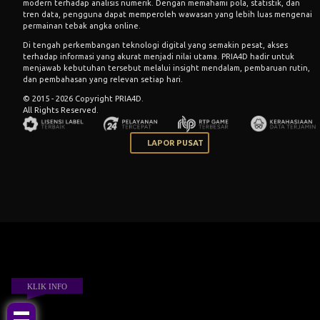
modern terhadap analisis numerik. Dengan memahami pola, statistik, dan
tren data, pengguna dapat memperoleh wawasan yang lebih luas mengenai
permainan tebak angka online.
Di tengah perkembangan teknologi digital yang semakin pesat, akses
terhadap informasi yang akurat menjadi nilai utama. PRIA4D hadir untuk
menjawab kebutuhan tersebut melalui insight mendalam, pembaruan rutin,
dan pembahasan yang relevan setiap hari.
© 2015 - 2026 Copyright PRIA4D.
All Rights Reserved.
LAPOR PUSAT
KLIK INFO