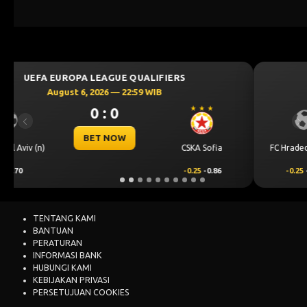
UEFA EUROPA LEAGUE QUALIFIERS
August 7, 2026 — 00:00 WIB
0 : 0
Previous
Ne
BET NOW
FC Hradec Kralove
Besiktas
-0.25
-0.81
0.25
0.65
TENTANG KAMI
BANTUAN
PERATURAN
INFORMASI BANK
HUBUNGI KAMI
KEBIJAKAN PRIVASI
PERSETUJUAN COOKIES